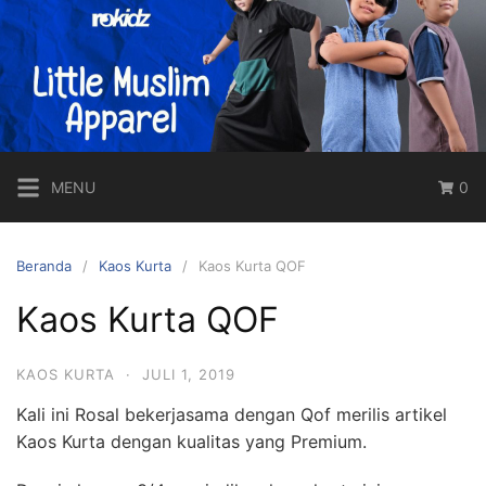
Langsung
ke
konten
Rosal
Rompi
Shalat
Pertama
MENU
0
Di
Dunia
Beranda
Kaos Kurta
Kaos Kurta QOF
Kaos Kurta QOF
KAOS KURTA
·
JULI 1, 2019
Kali ini Rosal bekerjasama dengan Qof merilis artikel
Kaos Kurta dengan kualitas yang Premium.