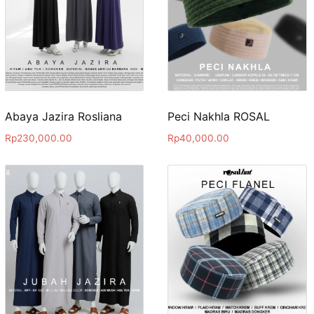
Abaya Jazira Rosliana
Peci Nakhla ROSAL
Rp
230,000.00
Rp
40,000.00