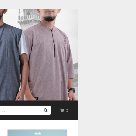
0
UK: