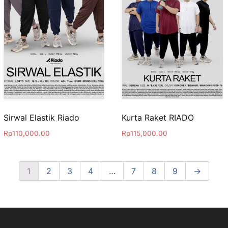
Sirwal Elastik Riado
Kurta Raket RIADO
Rp
110,000.00
Rp
115,000.00
1
2
3
4
…
7
8
9
→