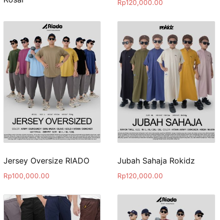
Rp
120,000.00
Jersey Oversize RIADO
Jubah Sahaja Rokidz
Rp
100,000.00
Rp
120,000.00