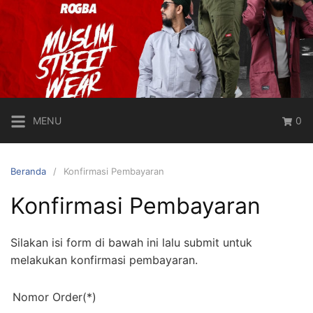
Langsung
ke
konten
Rosal
Rompi
Shalat
Pertama
MENU
0
Di
Dunia
Beranda
Konfirmasi Pembayaran
Konfirmasi Pembayaran
Silakan isi form di bawah ini lalu submit untuk
melakukan konfirmasi pembayaran.
Nomor Order(*)