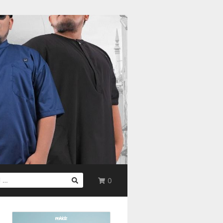
0
UK: