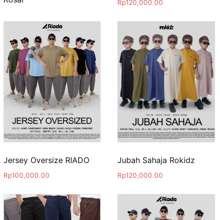
Rp
120,000.00
Jersey Oversize RIADO
Jubah Sahaja Rokidz
Rp
100,000.00
Rp
120,000.00