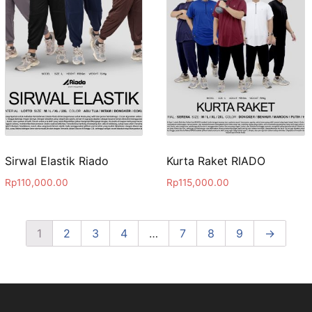
Sirwal Elastik Riado
Kurta Raket RIADO
Rp
110,000.00
Rp
115,000.00
1
2
3
4
…
7
8
9
→