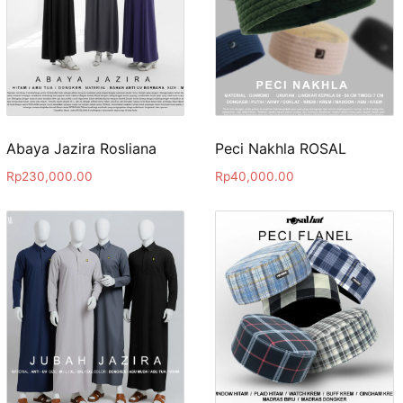
Abaya Jazira Rosliana
Peci Nakhla ROSAL
Rp
230,000.00
Rp
40,000.00