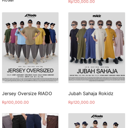
Rp
120,000.00
Jersey Oversize RIADO
Jubah Sahaja Rokidz
Rp
100,000.00
Rp
120,000.00