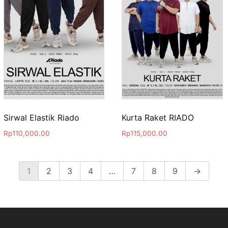
Sirwal Elastik Riado
Kurta Raket RIADO
Rp
110,000.00
Rp
115,000.00
1
2
3
4
…
7
8
9
→