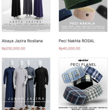
Abaya Jazira Rosliana
Peci Nakhla ROSAL
Rp
230,000.00
Rp
40,000.00