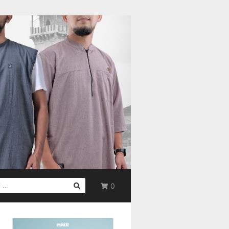
0
UK: