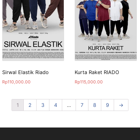
Sirwal Elastik Riado
Kurta Raket RIADO
Rp
110,000.00
Rp
115,000.00
1
2
3
4
…
7
8
9
→