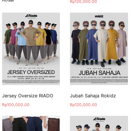
Rp
120,000.00
Jersey Oversize RIADO
Jubah Sahaja Rokidz
Rp
100,000.00
Rp
120,000.00