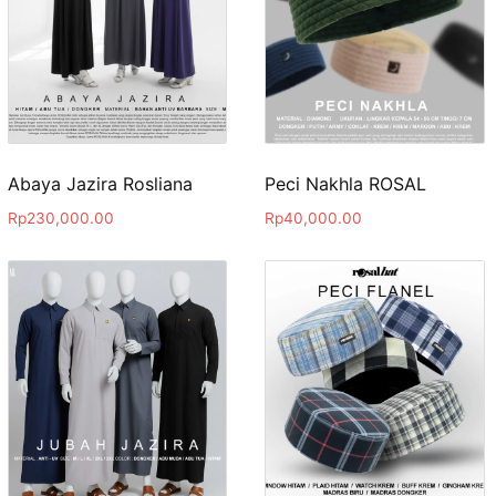
Abaya Jazira Rosliana
Peci Nakhla ROSAL
Rp
230,000.00
Rp
40,000.00