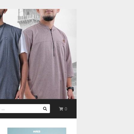
0
UK: