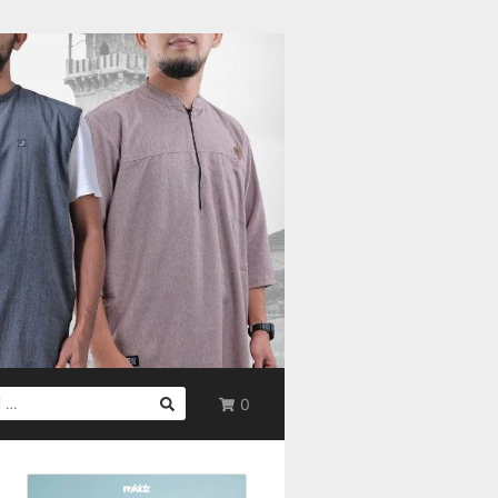
0
UK: