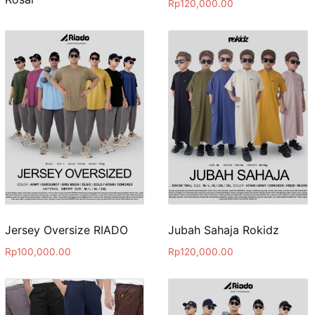
Rp
120,000.00
Jersey Oversize RIADO
Jubah Sahaja Rokidz
Rp
100,000.00
Rp
120,000.00