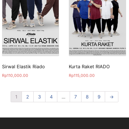
Sirwal Elastik Riado
Kurta Raket RIADO
Rp
110,000.00
Rp
115,000.00
1
2
3
4
…
7
8
9
→