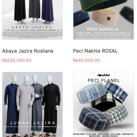
Abaya Jazira Rosliana
Peci Nakhla ROSAL
Rp
230,000.00
Rp
40,000.00