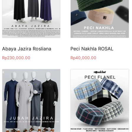
Abaya Jazira Rosliana
Peci Nakhla ROSAL
Rp
230,000.00
Rp
40,000.00