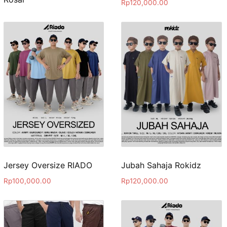
Rp
120,000.00
Jersey Oversize RIADO
Jubah Sahaja Rokidz
Rp
100,000.00
Rp
120,000.00