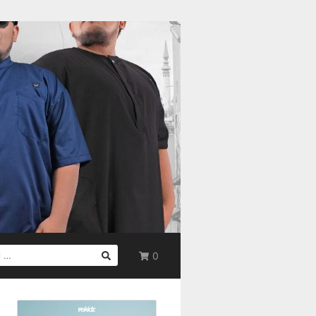
0
UK: