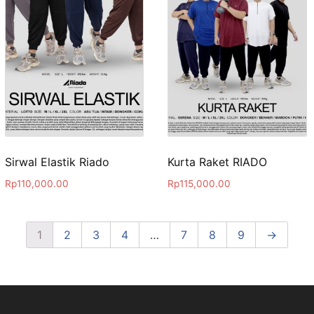
Sirwal Elastik Riado
Kurta Raket RIADO
Rp
110,000.00
Rp
115,000.00
1
2
3
4
…
7
8
9
→